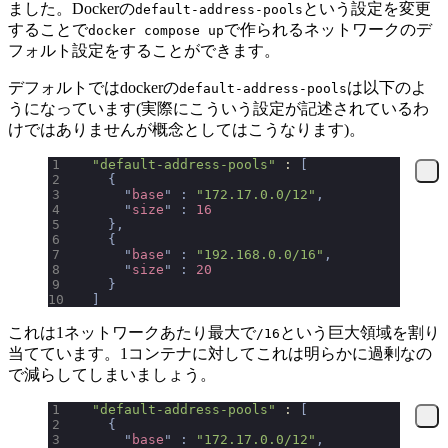
ました。Dockerの
という設定を変更
default-address-pools
することで
で作られるネットワークのデ
docker compose up
フォルト設定をすることができます。
デフォルトではdockerの
は以下のよ
default-address-pools
うになっています(実際にこういう設定が記述されているわ
けではありませんが概念としてはこうなります)。
  "default-address-pools"
 : 
[
    {
      "
base
"
 :
 "172.17.0.0/12"
,
      "
size
"
 :
 16
    },
    {
      "
base
"
 :
 "192.168.0.0/16"
,
      "
size
"
 :
 20
    }
  ]
これは1ネットワークあたり最大で
という巨大領域を割り
/16
当てています。1コンテナに対してこれは明らかに過剰なの
で減らしてしまいましょう。
  "default-address-pools"
 : 
[
    {
      "
base
"
 :
 "172.17.0.0/12"
,