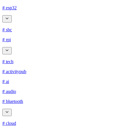
# esp32
# sbc
# rpi
# tech
# activitypub
# ai
# audio
# bluetooth
# cloud