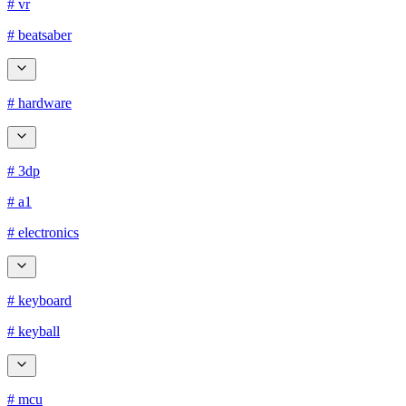
# vr
# beatsaber
# hardware
# 3dp
# a1
# electronics
# keyboard
# keyball
# mcu