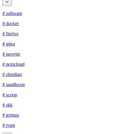
# software
# docker
# firefox
# gitea
# neovim
# nextcloud
# obsidian
# sandboxie
# scoop
# skk
# termux
# typst