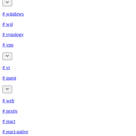
# windows
# wsl
# synology
# vpn
# vr
# quest
# web
# nextjs
# react
# react-native