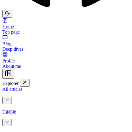
Home
Top page
Blog
Deep dives
Profile
About me
Explorer
All articles
# game