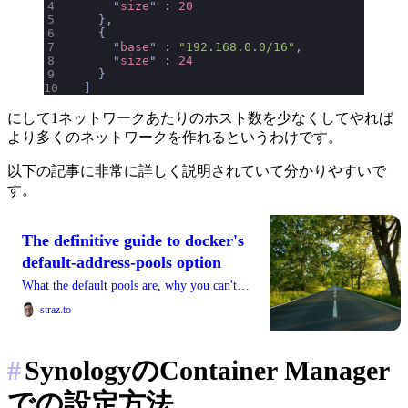
      "
size
"
 :
 20
    },
    {
      "
base
"
 :
 "192.168.0.0/16"
,
      "
size
"
 :
 24
    }
  ]
にして1ネットワークあたりのホスト数を少なくしてやれば
より多くのネットワークを作れるというわけです。
以下の記事に非常に詳しく説明されていて分かりやすいで
す。
The definitive guide to docker's
default-address-pools option
What the default pools are, why you can't
make more than 31 bridge networks, & how
straz.to
to fix that.
#
SynologyのContainer Manager
での設定方法