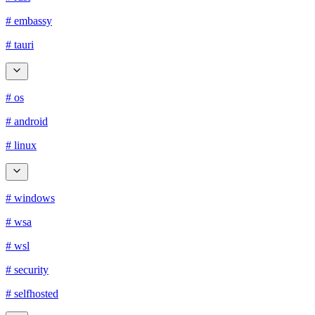
# embassy
# tauri
# os
# android
# linux
# windows
# wsa
# wsl
# security
# selfhosted