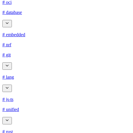
# oci
# database
# embedded
# nrf
# git
# lang
# js-ts
# unified
# rust