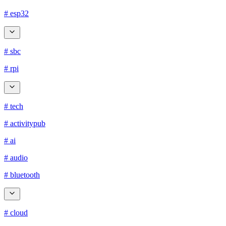
# esp32
# sbc
# rpi
# tech
# activitypub
# ai
# audio
# bluetooth
# cloud