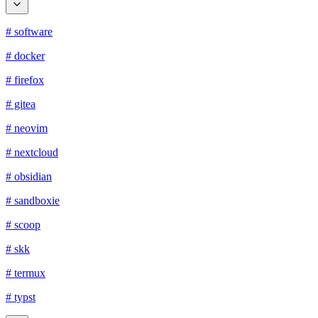
# software
# docker
# firefox
# gitea
# neovim
# nextcloud
# obsidian
# sandboxie
# scoop
# skk
# termux
# typst