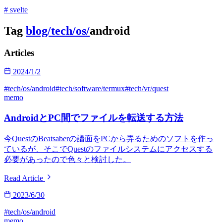
# svelte
Tag
blog/
tech/
os/
android
Articles
2024/1/2
#tech/os/android
#tech/software/termux
#tech/vr/quest
memo
AndroidとPC間でファイルを転送する方法
今QuestのBeatsaberの譜面をPCから弄るためのソフトを作っ
ているが、そこでQuestのファイルシステムにアクセスする
必要があったので色々と検討した。
Read Article
2023/6/30
#tech/os/android
memo