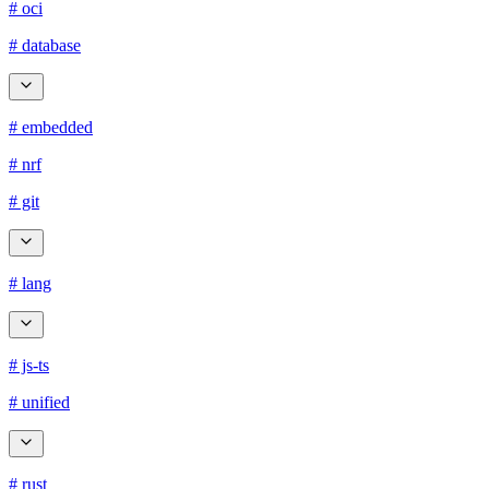
# oci
# database
# embedded
# nrf
# git
# lang
# js-ts
# unified
# rust