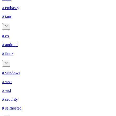
# embassy
# tauri
# os
# android
# linux
# windows
# wsa
# wsl
# security
# selfhosted