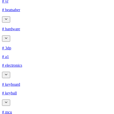
# vr
# beatsaber
# hardware
# 3dp
# a1
# electronics
# keyboard
# keyball
# mcu