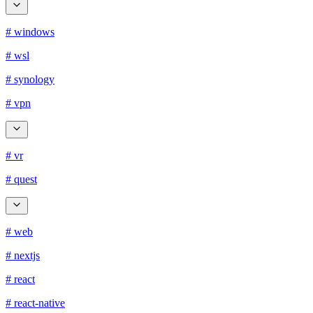
# windows
# wsl
# synology
# vpn
# vr
# quest
# web
# nextjs
# react
# react-native