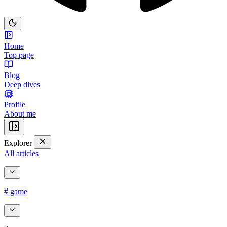
Home
Top page
Blog
Deep dives
Profile
About me
Explorer
All articles
# game