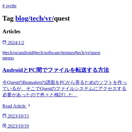
# svelte
Tag
blog/
tech/
vr/
quest
Articles
2024/1/2
#tech/os/android
#tech/software/termux
#tech/vr/quest
memo
AndroidとPC間でファイルを転送する方法
今QuestのBeatsaberの譜面をPCから弄るためのソフトを作っ
ているが、そこでQuestのファイルシステムにアクセスする
必要があったので色々と検討した。
Read Article
2023/10/15
2023/10/19