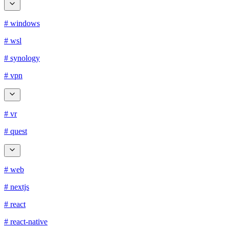
# windows
# wsl
# synology
# vpn
# vr
# quest
# web
# nextjs
# react
# react-native