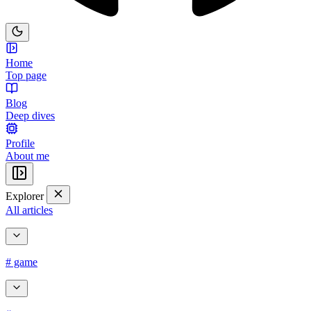
Home
Top page
Blog
Deep dives
Profile
About me
Explorer
All articles
# game