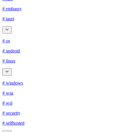
# embassy
# tauri
# os
# android
# linux
# windows
# wsa
# wsl
# security
# selfhosted