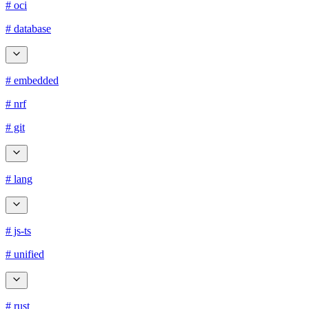
# oci
# database
# embedded
# nrf
# git
# lang
# js-ts
# unified
# rust