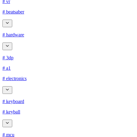
# vr
# beatsaber
# hardware
# 3dp
# a1
# electronics
# keyboard
# keyball
# mcu