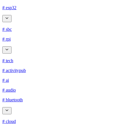
# esp32
# sbc
# rpi
# tech
# activitypub
# ai
# audio
# bluetooth
# cloud