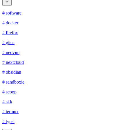
# software
# docker
# firefox
# gitea
# neovim
# nextcloud
# obsidian
# sandboxie
# scoop
# skk
# termux
# typst